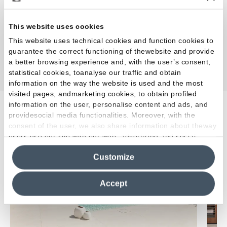
Collezione
:
Tele Di Marmo Reloaded
Colore e finitura
:
Fossil Brown Malevic
This website uses cookies
Formato
:
60.0 x 120.0 cm
This website uses technical cookies and function cookies to
Superficie
:
Full Lappato
guarantee the correct functioning of thewebsite and provide
Spessore
:
MM 9,5
a better browsing experience and, with the user’s consent,
statistical cookies, toanalyse our traffic and obtain
information on the way the website is used and the most
visited pages, andmarketing cookies, to obtain profiled
information on the user, personalise content and ads, and
providesocial media functionalities. Moreover, with the
Progetti correlati
consent of the user, we also share information about theway
users use our site with our web, advertising and social
media analytics partners, who may combine itwith other
Customize
information in their possession. By closing this banner,
Esterni
Residenziale
clicking on "Reject", it will be possible tocontinue browsing
the site after installing only technical cookies. For more
Accept
information see the
Cookie Policy
.