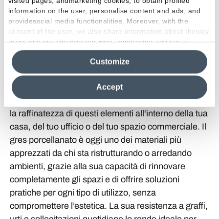
visited pages, andmarketing cookies, to obtain profiled
dell’incontro tra la solidità della ceramica e
information on the user, personalise content and ads, and
l’eleganza dei diversi effetti e texture disponibili.
providesocial media functionalities. Moreover, with the
consent of the user, we also share information about theway
Grazie alla loro capacità di riprodurre fedelmente i
users use our site with our web, advertising and social
materiali più pregiati, come il marmo, la pietra, il
media analytics partners, who may combine itwith other
legno, il metallo e il cemento sono in grado di
Customize
information in their possession. By closing this banner,
clicking on "Reject", it will be possible tocontinue browsing
soddisfare anche i gusti più sofisticati. Ogni
the site after installing only technical cookies. For more
piastrella non solo rispetta l'aspetto naturale di
Accept
information see the
Cookie Policy
.
questi materiali, ma lo esalta, portando la bellezza e
la raffinatezza di questi elementi all'interno della tua
casa, del tuo ufficio o del tuo spazio commerciale. Il
gres porcellanato è oggi uno dei materiali più
apprezzati da chi sta ristrutturando o arredando
ambienti, grazie alla sua capacità di rinnovare
completamente gli spazi e di offrire soluzioni
pratiche per ogni tipo di utilizzo, senza
compromettere l’estetica. La sua resistenza a graffi,