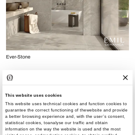
Ever-Stone
12 DI 70 RISULTATI
Mostra di più
This website uses cookies
This website uses technical cookies and function cookies to
Piastrelle in gres porcellanato: bellezza
guarantee the correct functioning of thewebsite and provide
a better browsing experience and, with the user’s consent,
e durabilità per ogni spazio
statistical cookies, toanalyse our traffic and obtain
information on the way the website is used and the most
Le lastre in gres porcellanato sono il risultato