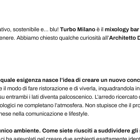
ativo, sostenibile e… blu!
Turbo Milano
è il
mixology ba
enere. Abbiamo chiesto qualche curiosità all’
Architetto
a quale esigenza nasce l’idea di creare un nuovo con
 il modo di fare ristorazione e di viverla, inquadrandola 
u entrambi i lati diventa palcoscenico. L’arredo ricercato c
nologici ne completano l’atmosfera. Non stupisce che il pr
nese nella comunicazione e lifestyle.
unico ambiente. Come siete riusciti a suddividere gli
o ci ha agevolati nel creare due ambienti esattamente ident