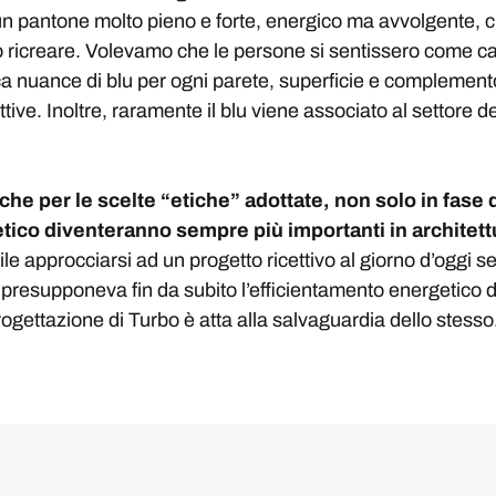
È un pantone molto pieno e forte, energico ma avvolgente, 
mo ricreare. Volevamo che le persone si sentissero come c
a nuance di blu per ogni parete, superficie e complemento 
tive. Inoltre, raramente il blu viene associato al settore d
e per le scelte “etiche” adottate, non solo in fase di
tico diventeranno sempre più importanti in architet
 approcciarsi ad un progetto ricettivo al giorno d’oggi s
e presupponeva fin da subito l’efficientamento energetico d
rogettazione di Turbo è atta alla salvaguardia dello stesso