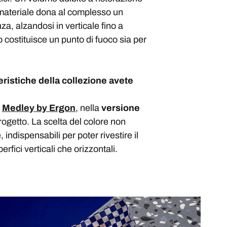
l materiale dona al complesso un
za, alzandosi in verticale fino a
co costituisce un punto di fuoco sia per
eristiche della collezione avete
e
Medley by Ergon
, nella
versione
progetto. La scelta del colore non
 indispensabili per poter rivestire il
rfici verticali che orizzontali.