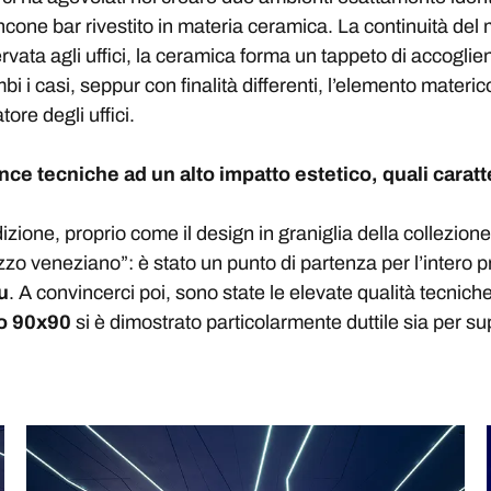
ancone bar rivestito in materia ceramica. La continuità de
rvata agli uffici, la ceramica forma un tappeto di accoglien
bi i casi, seppur con finalità differenti, l’elemento materi
atore degli uffici.
ce tecniche ad un alto impatto estetico, quali caratt
izione, proprio come il design in graniglia della collezion
razzo veneziano”: è stato un punto di partenza per l’intero 
u
. A convincerci poi, sono state le elevate qualità tecniche,
o
90x90
si è dimostrato particolarmente duttile sia per supe