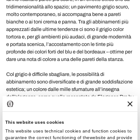
tridimensionalità allo spazio; un pavimento grigio scuro,
molto contemporaneo, si accompagna bene a pareti
bianche o ai toni crema e panna. Tra gli abbinamenti più
apprezzati dalle ultime tendenze ci sono il grigio color
tortora e, per gli ambienti più audaci, di grande modernità
e portata scenica, l’accostamento con le tinte più
profonde dei colori forti del blu e del bordeaux – ottime per
dare una nota di colore a una delle pareti della stanza.
Col grigio è difficile sbagliare, le possibilità di
abbinamento sono diversificate e di grande soddisfazione
estetica; un colore dalle mille sfumature all’insegna
dell’eleganza, come quelle raccontate da Elegance Pro by
Ergon. La pietra arenaria diventa protagonista di soluzioni
contemporanee e di vocazione per il design più ricercato
nella sua apparente semplicità materica. Le sette varianti
This website uses cookies
cromatiche sono l’ideale per allestire
pavimenti nelle
This website uses technical cookies and function cookies to
diverse sfumature di grigio
fedeli all’autenticità ruvida
guarantee the correct functioning of thewebsite and provide