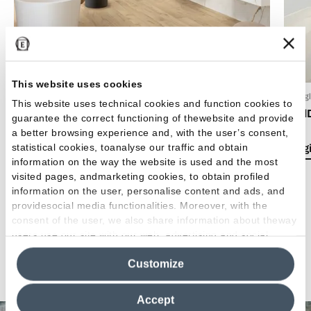
This website uses cookies
24 Luglio 2026
15 Lug
This website uses technical cookies and function cookies to
Stile boho chic: come arredare casa con
Emil
guarantee the correct functioning of thewebsite and provide
piastrelle dal gusto bohémien
a better browsing experience and, with the user’s consent,
statistical cookies, toanalyse our traffic and obtain
Leggi
information on the way the website is used and the most
Leggi l'articolo
visited pages, andmarketing cookies, to obtain profiled
information on the user, personalise content and ads, and
providesocial media functionalities. Moreover, with the
consent of the user, we also share information about theway
users use our site with our web, advertising and social
media analytics partners, who may combine itwith other
Vedi tutti gli articoli
Customize
information in their possession. By closing this banner,
clicking on "Reject", it will be possible tocontinue browsing
the site after installing only technical cookies. For more
Accept
information see the
Cookie Policy
.