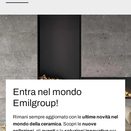
Entra nel mondo
Emilgroup!
Rimani sempre aggiornato con le
ultime novità nel
mondo della ceramica
. Scopri le
nuove
collezioni
, gli
eventi
e le
soluzioni
innovative
per