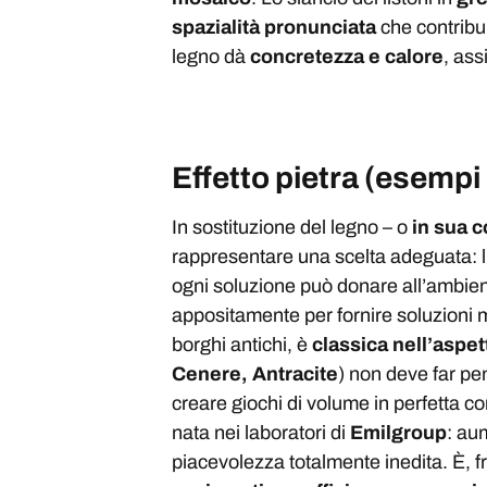
spazialità pronunciata
che contribu
legno dà
concretezza e calore
, as
Effetto pietra (esempi
In sostituzione del legno – o
in sua 
rappresentare una scelta adeguata: l
ogni soluzione può donare all’ambie
appositamente per fornire soluzioni
borghi antichi, è
classica nell’aspet
C
enere,
Antracite
) non deve far pen
creare giochi di volume in perfetta co
nata nei laboratori di
Emilgroup
: au
piacevolezza totalmente inedita. È, fr