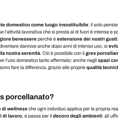
te domestico come luogo insostituibile
: il solo pensi
e l’attività lavorativa che si presta al di fuori è intensa e
giore benessere
perché è
estensione dei nostri gusti
 diventare dannosi anche dopo anni di intenso uso, si
evit
lla nostra serenità
. Ciò è possibile con il
gres porcella
er l’uso domestico tanto affermato: anche negli
spazi co
ono fare la differenza, grazie alle proprie
qualità tecnic
es porcellanato?
 di
wellness
che ogni individuo applica per la propria re
 di lavoro
, e passa per il
decoro degli ambienti
: gli uf