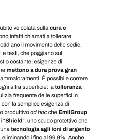
ubito veicolata sulla
cura e
no infatti chiamati a tollerare
quotidiano il movimento delle sedie,
i e testi, che poggiano sul
stio costante, esigenze di
che
mett
ono a dura prova gran
 ammaloramenti. È possibile correre
ni altra superficie: la
tolleranza
lizia frequente delle superfici in
, con la semplice esigenza di
so produttivo
ad hoc
che
EmilGroup
i “
Shield
”, uno scudo protettivo che
i una
tecnologia
agli ioni di argento
, eliminandoli fino al 99,9%. Anche