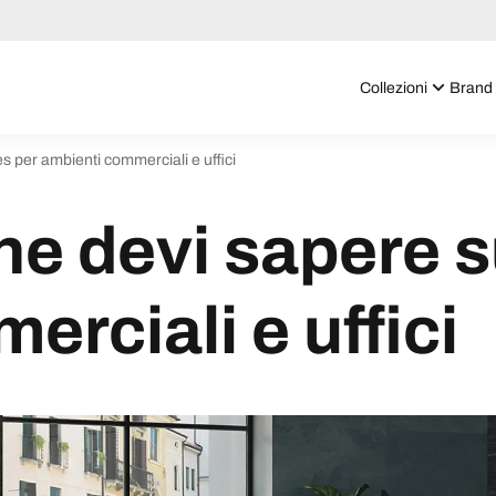
Collezioni
Brand
es per ambienti commerciali e uffici
he devi sapere s
rciali e uffici