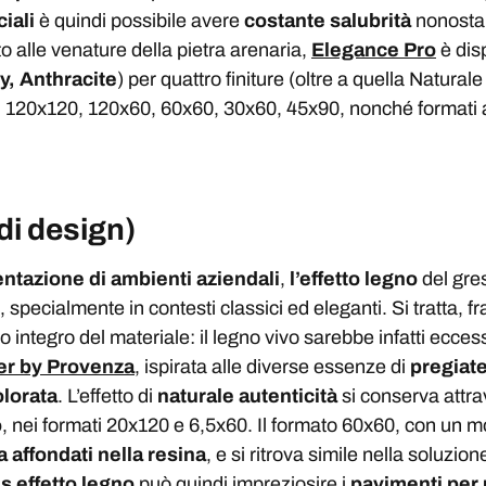
iali
è quindi possibile avere
costante salubrità
nonostan
ato alle venature della pietra arenaria,
Elegance Pro
è disp
y, Anthracite
) per quattro finiture (oltre a quella Natura
e: 120x120, 120x60, 60x60, 30x60, 45x90, nonché formati a l
di design)
ntazione di ambienti aziendali
,
l’effetto legno
del gre
, specialmente in contesti classici ed eleganti. Si tratta, fr
o integro del materiale: il legno vivo sarebbe infatti ecces
er by Provenza
, ispirata alle diverse essenze di
pregiat
olorata
. L’effetto di
naturale autenticità
si conserva attrav
o
, nei formati 20x120 e 6,5x60. Il formato 60x60, con un 
ta affondati nella resina
, e si ritrova simile nella soluzi
s effetto legno
può quindi impreziosire i
pavimenti per u