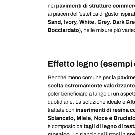
nei
pavimenti di strutture commerc
ai piaceri dell’estetica di gusto: ispir
Sand, Ivory, White, Grey, Dark Gre
Bocciardato
), nelle misure più vari
Effetto legno (esempi 
Benché meno comune per la
pavime
scelta estremamente valorizzante
poter beneficiare a lungo di un aspett
quotidiane. La soluzione ideale è
Alt
trattate con
inserimenti di resina c
Sbiancato, M
iele,
Noce e Bruciat
è composto da
tagli di legno di tes
mosaico
. Lo slancio dei listoni in
gre