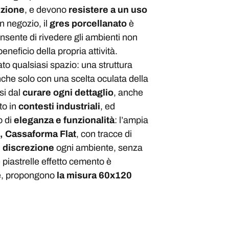
izione
, e devono
resistere a un uso
un negozio, il
gres porcellanato
è
nsente di rivedere gli ambienti non
beneficio della propria attività.
to qualsiasi spazio: una struttura
che solo con una scelta oculata della
si dal
curare ogni dettaglio
, anche
to in
contesti industriali
, ed
o di
eleganza e funzionalità
: l’ampia
 Cassaforma Flat
, con tracce di
n discrezione
ogni ambiente, senza
 piastrelle effetto cemento è
are, propongono
la misura
60x120