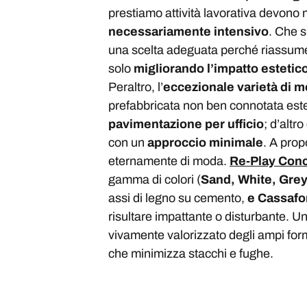
prestiamo attività lavorativa devono 
necessariamente intensivo
. Che s
una scelta adeguata perché riassume i
solo
migliorando l’impatto estetic
Peraltro, l’
eccezionale varietà di mo
prefabbricata non ben connotata este
pavimentazione per ufficio
; d’altr
con un
approccio minimale
. A prop
eternamente di moda.
Re-Play Conc
gamma di colori (
Sand, White, Grey,
assi di legno su cemento,
e Cassaf
risultare impattante o disturbante. U
vivamente valorizzato degli ampi forma
che minimizza stacchi e fughe.