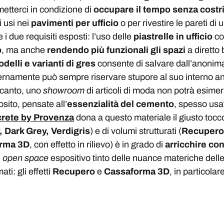
metterci in condizione di
occupare il tempo senza costr
i usi nei
pavimenti per ufficio
o per rivestire le pareti di 
 due requisiti esposti: l’uso delle
piastrelle in ufficio
co
o
, ma anche
rendendo più funzionali gli spazi
a diretto 
delli e varianti di gres
consente di salvare dall’anonima
rnamente può sempre riservare stupore al suo interno an
o canto, uno
showroom
di articoli di moda non potrà esimer
osito, pensate all’
essenzialità del cemento
, spesso usa
rete by Provenza
dona a questo materiale il giusto tocc
 Dark Grey, Verdigris
) e di volumi strutturati (
Recupero,
orma 3D
, con effetto in rilievo) è in grado di
arricchire co
n
open space
espositivo tinto delle nuance materiche delle
ti: gli effetti
Recupero
e
Cassaforma 3D
, in particol