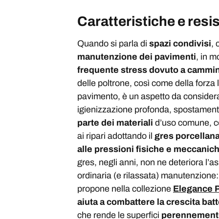
Caratteristiche e resi
Quando si parla di
spazi condivisi
, 
manutenzione dei pavimenti
, in m
frequente stress dovuto a cammi
delle poltrone, così come della forza 
pavimento, è un aspetto da considera
igienizzazione profonda, spostamento
parte dei materiali
d’uso comune, co
ai ripari adottando il
gres porcellan
alle pressioni fisiche e meccanic
gres, negli anni, non ne deteriora l’a
ordinaria (e rilassata) manutenzione
propone nella collezione
Elegance P
aiuta a combattere la crescita batt
che rende le superfici
perennemente