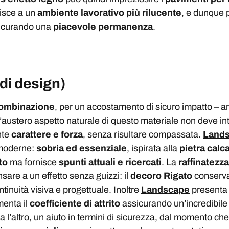
isce a un
ambiente lavorativo più rilucente
, e dunque p
sicurando una
piacevole permanenza
.
 di design)
combinazione
, per un accostamento di sicuro impatto – a
’austero aspetto naturale di questo materiale non deve in
nte
carattere e forza
, senza risultare compassata.
Lands
 moderne:
sobria ed essenziale
, ispirata alla
pietra calca
to
ma fornisce
spunti attuali e ricercati
. La
raffinatezza
sare a un effetto senza guizzi: il
decoro Rigato
conserva 
ntinuità visiva e progettuale. Inoltre
Landscape
presenta 
menta il
coefficiente di attrito
assicurando un’incredibile
a l’altro, un aiuto in termini di sicurezza, dal momento ch