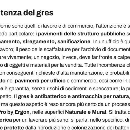
stenza del gres
come sono quelli di lavoro e di commercio, l’attenzione è s
odo particolare:
i pavimenti delle strutture pubbliche
so
namento, sfregamento, sanificazione
. In un ufficio è 
lavoro; il peso delle scaffalature per l’archivio di document
re vivamente; un negozio, invece, deve far fronte a calpe
 di oggetti e materiali per la vendita. Tutte incombenze 
n conseguenti richieste d’alta manutenzione, e probabili
ato
nei
pavimenti per ufficio
e commercio, così come in og
he
è garantita, senza rischi di cedimenti e sbeccature; la pu
spetto.
Il gres è antibatterico e antimacchia per natura
: ma questo aspetto è reso ancora più certo da un proces
ro by Ergon
, nelle superfici
Naturale e Mural
. Si tratta d
erica
per un lavorare più sano: si parla, nello specifico, d
 protette
dalla riproduzione e colonizzazione dei batteri