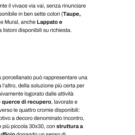
te il vivace via vai, senza rinunciare
onibile in ben sette colori (
Taupe,
le e Mural, anche
Lappato e
istoni disponibili su richiesta.
s porcellanato può rappresentare una
a l’altro, della soluzione più certa per
sivamente logorato dalle attività
e
querc
e di
recuper
o
, lavorate e
erso le quattro cromie disponibili:
motivo a decoro denominato Incontro,
one più piccola 30x30, con
struttura a
fficio
donando un senso di