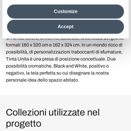
una soluzione concettuale e di grande impatto estetico,
media analytics partners, who may combine itwith other
che si perfeziona scegliendo il
rivestimento tinta unita
per
Customize
information in their possession. By closing this banner,
una casa di recente costruzione. Per dare sostanza a
clicking on "Reject", it will be possible tocontinue browsing
questo progetto creativo votato all’essenzialità, Level
the site after installing only technical cookies. For more
Accept
information see the
Cookie Policy
.
Tinta Unita è la collezione di riferimento. Bianco o nero.
Un unico colore, uniforme, assoluto, la bellezza dei grandi
formati 160 x 320 cm e 162 x 324 cm. In un mondo ricco di
possibilità, di personalizzazioni traboccanti di sfumature,
Tinta Unita è una presa di posizione concettuale. Due
possibilità cromatiche, Black and White, positivo o
negativo, la tela perfetta su cui disegnare la nostra
personale idea dello spazio abitato.
Collezioni utilizzate nel
progetto