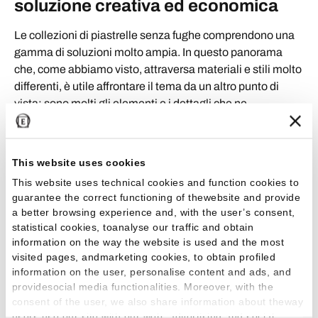
soluzione creativa ed economica
Le collezioni di piastrelle senza fughe comprendono una
gamma di soluzioni molto ampia. In questo panorama
che, come abbiamo visto, attraversa materiali e stili molto
differenti, è utile affrontare il tema da un altro punto di
vista: sono molti gli elementi e i dettagli che ne
determinano la modernità. Ecco alcuni esempi: la
dimensione ridotta dei listelli e la posa a correre, i colori
pastello e i toni neutri, il ritorno a una dimensione intima e
This website uses cookies
il contatto con la natura negli effetti legno e pietra,
This website uses technical cookies and function cookies to
l’uniformità. Percorrendo quest’ultima percezione, è di
guarantee the correct functioning of thewebsite and provide
grande contemporaneità la scelta di un
pavimento unico
a better browsing experience and, with the user’s consent,
per tutta la casa
. Una soluzione uniforme e di grande
statistical cookies, toanalyse our traffic and obtain
armonia, che connette tutti gli ambienti in un unico
information on the way the website is used and the most
progetto comunicativo, un’idea che rispecchia la
visited pages, andmarketing cookies, to obtain profiled
information on the user, personalise content and ads, and
sensibilità contemporanea in cui lo spazio si evolve e si
providesocial media functionalities. Moreover, with the
mescolano le destinazioni d’uso. Niente fughe evidenti,
consent of the user, we also share information about theway
niente cambi di pavimentazione da una stanza all’altra;
users use our site with our web, advertising and social