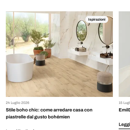
Ispirazioni
24 Luglio 2026
15 Lug
Stile boho chic: come arredare casa con
Emil
piastrelle dal gusto bohémien
Leggi