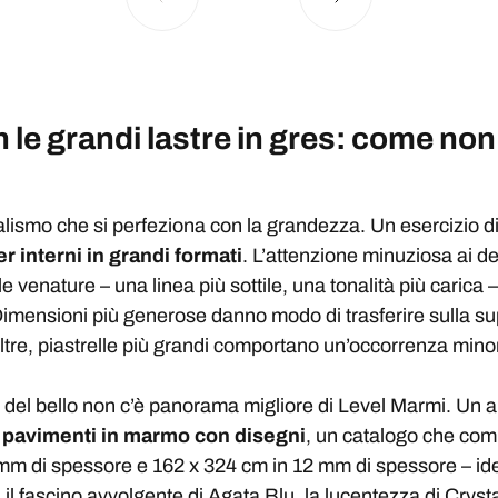
on le grandi lastre in gres: come non
ealismo che si perfeziona con la grandezza. Un esercizio di
r interni in grandi formati
. L’attenzione minuziosa ai det
 venature – una linea più sottile, una tonalità più carica – è
imensioni più generose danno modo di trasferire sulla supe
oltre, piastrelle più grandi comportano un’occorrenza min
a del bello non c’è panorama migliore di Level Marmi. Un a
r
pavimenti in marmo con disegni
, un catalogo che comp
 mm di spessore e 162 x 324 cm in 12 mm di spessore – i
, il fascino avvolgente di Agata Blu, la lucentezza di Cryst