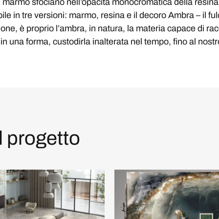
del marmo sfociano nell’opacità monocromatica della resin
e in tre versioni: marmo, resina e il decoro Ambra – il fulc
ione, è proprio l’ambra, in natura, la materia capace di ra
 in una forma, custodirla inalterata nel tempo, fino al nost
l progetto