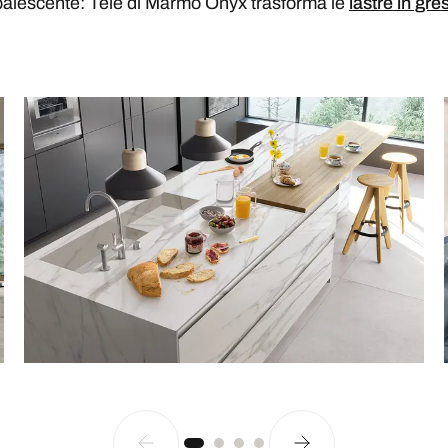
 opalescente: Tele di Marmo Onyx trasforma le
lastre in gre