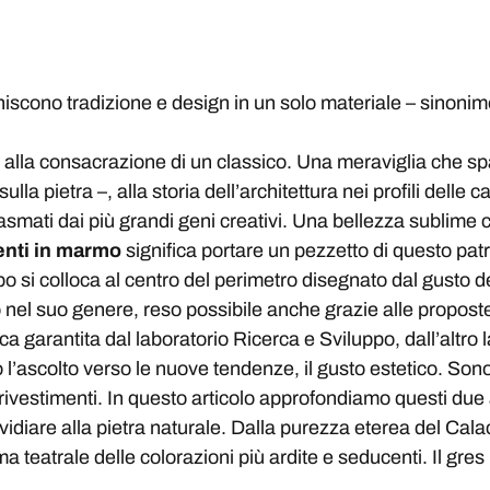
iscono tradizione e design in un solo materiale – sinonimo 
o alla consacrazione di un classico. Una meraviglia che spa
la pietra –, alla storia dell’architettura nei profili delle ca
i plasmati dai più grandi geni creativi. Una bellezza sublim
enti in marmo
significa portare un pezzetto di questo patr
po si colloca al centro del perimetro disegnato dal gusto 
 nel suo genere, reso possibile anche grazie alle propost
 garantita dal laboratorio Ricerca e Sviluppo, dall’altro la
no l’ascolto verso le nuove tendenze, il gusto estetico. Son
rivestimenti. In questo articolo approfondiamo questi due asp
vidiare alla pietra naturale. Dalla purezza eterea del Calac
eatrale delle colorazioni più ardite e seducenti. Il gres p