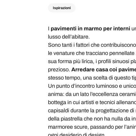
Ispirazioni
I
pavimenti in marmo per interni
un
lusso dell’abitare.
Sono tanti i fattori che contribuiscon
le venature che tracciano pennellate sul
sua forma più lirica, i profili sinuos
prezioso.
Arredare casa coi pavim
stesso tempo, una scelta di questo ti
Un punto d’incontro luminoso e unico
anima: da un lato l’eccellenza ceramica
bottega in cui artisti e tecnici allena
capisaldi durante la progettazione di 
della piastrella che non ha nulla da in
marmoree scure, passando per l’anima t
ogni desiderio di design.