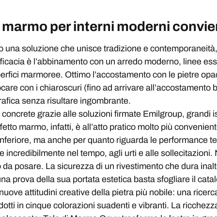
n marmo per interni moderni convi
 una soluzione che unisce tradizione e contemporaneità, 
efficacia è l’abbinamento con un arredo moderno, linee ess
uperfici marmoree. Ottimo l’accostamento con le pietre op
care con i chiaroscuri (fino ad arrivare all’accostamento b
afica senza risultare ingombrante.
 concrete grazie alle soluzioni firmate Emilgroup, grandi isp
fetto marmo, infatti, è all’atto pratico molto più convenien
 inferiore, ma anche per quanto riguarda le performance te
e incredibilmente nel tempo, agli urti e alle sollecitazioni.
o da posare. La sicurezza di un rivestimento che dura inalt
una prova della sua portata estetica basta sfogliare il ca
ove attitudini creative della pietra più nobile: una ricer
otti in cinque colorazioni suadenti e vibranti. La ricchezz