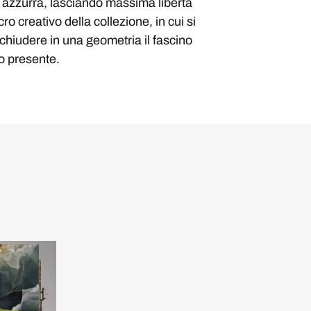
a azzurra, lasciando massima libertà
ro creativo della collezione, in cui si
cchiudere in una geometria il fascino
ro presente.