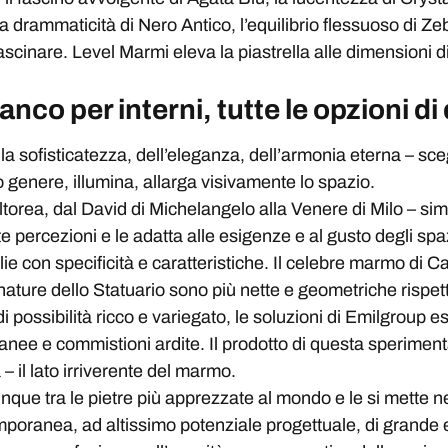
la drammaticità di Nero Antico, l’equilibrio flessuoso di Zeb
ffascinare. Level Marmi eleva la piastrella alle dimensioni 
nco per interni, tutte le opzioni di
ella sofisticatezza, dell’eleganza, dell’armonia eterna – s
 genere, illumina, allarga visivamente lo spazio.
torea, dal David di Michelangelo alla Venere di Milo – sim
e percezioni e le adatta alle esigenze e al gusto degli spa
lie con specificità e caratteristiche. Il celebre marmo di 
enature dello Statuario sono più nette e geometriche rispett
di possibilità ricco e variegato, le soluzioni di Emilgrou
e e commistioni ardite. Il prodotto di questa sperimentaz
 il lato irriverente del marmo.
ue tra le pietre più apprezzate al mondo e le si mette ne
emporanea, ad altissimo potenziale progettuale, di grande 