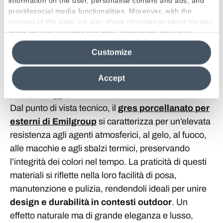
stabilimenti balneari, scale esterne, zone carrabili,
information on the user, personalise content and ads, and
providesocial media functionalities. Moreover, with the
garage e persino aree industriali. Questi prodotti si
consent of the user, we also share information about theway
distinguono per la loro versatilità, che consente
users use our site with our web, advertising and social
diverse modalità di posa in base ad esigenze
media analytics partners, who may combine itwith other
Customize
information in their possession. By closing this banner,
specifiche. È possibile posizionarle sull’erba per
clicking on "Reject", it will be possible tocontinue browsing
creare percorsi che si integrano armoniosamente
the site after installing only technical cookies. For more
Accept
con l’ambiente naturale, oppure su ghiaia, ideale
information see the
Cookie Policy
.
per i passaggi pedonali.
Dal punto di vista tecnico, il
gres porcellanato per
esterni di Emilgroup
si caratterizza per un’elevata
resistenza agli agenti atmosferici, al gelo, al fuoco,
alle macchie e agli sbalzi termici, preservando
l’integrità dei colori nel tempo. La praticità di questi
materiali si riflette nella loro facilità di posa,
manutenzione e pulizia, rendendoli ideali per unire
design e durabilità in contesti outdoor
. Un
effetto naturale ma di grande eleganza e lusso,