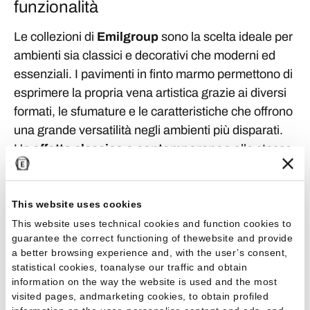
funzionalità
Le collezioni di
Emilgroup
sono la scelta ideale per
ambienti sia classici e decorativi che moderni ed
essenziali. I pavimenti in finto marmo permettono di
esprimere la propria vena artistica grazie ai diversi
formati, le sfumature e le caratteristiche che offrono
una grande versatilità negli ambienti più disparati.
Un
effetto classico e contemporaneo
allo stesso
tempo, con la garanzia di un
materiale resistente
e a basso costo di manutenzione
.
This website uses cookies
Oltre alle piastrelle per uso interno, le piastrelle con
This website uses technical cookies and function cookies to
uno
spessore di 20 mm sono adatte a molteplici
guarantee the correct functioning of thewebsite and provide
a better browsing experience and, with the user’s consent,
applicazioni anche ad uso esterno
, come
statistical cookies, toanalyse our traffic and obtain
terrazzi, balconi o giardini, ma anche a luoghi di
information on the way the website is used and the most
interesse pubblico, come camminamenti, spiagge,
visited pages, andmarketing cookies, to obtain profiled