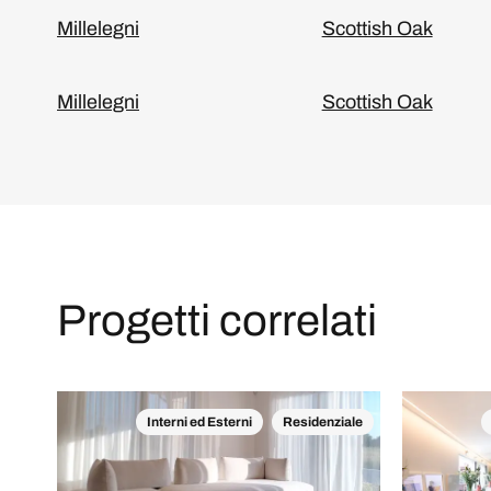
Millelegni
Scottish Oak
Millelegni
Scottish Oak
Progetti correlati
Interni ed Esterni
Residenziale