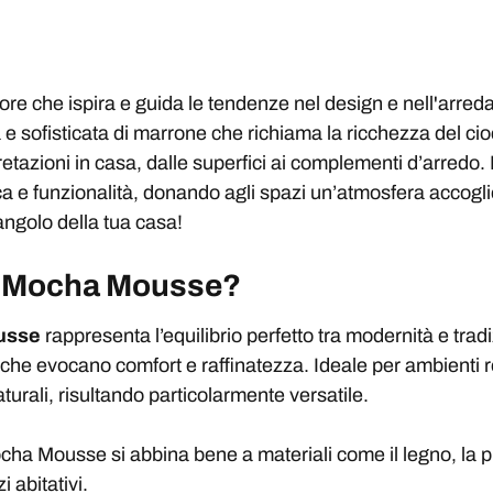
e che ispira e guida le tendenze nel design e nell'arredam
a e sofisticata di marrone che richiama la ricchezza del ci
etazioni in casa, dalle superfici ai complementi d’arredo. In
ca e funzionalità, donando agli spazi un’atmosfera accogl
angolo della tua casa!
25 Mocha Mousse?
usse
rappresenta l’equilibrio perfetto tra modernità e trad
che evocano comfort e raffinatezza. Ideale per ambienti re
urali, risultando particolarmente versatile.
ocha Mousse si abbina bene a materiali come il legno, la 
 abitativi.