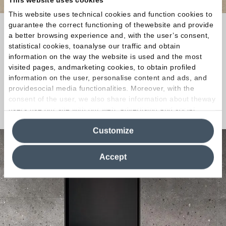
This website uses technical cookies and function cookies to
guarantee the correct functioning of thewebsite and provide
Se sei alla ricerca del rivestimento ideale per la tua
a better browsing experience and, with the user’s consent,
casa o la tua attività oppure hai delle curiosità sulle
statistical cookies, toanalyse our traffic and obtain
nostre collezioni, contattarci!
Insieme troveremo
information on the way the website is used and the most
visited pages, andmarketing cookies, to obtain profiled
la soluzione su misura per te!
information on the user, personalise content and ads, and
providesocial media functionalities. Moreover, with the
consent of the user, we also share information about theway
Contattaci
users use our site with our web, advertising and social
media analytics partners, who may combine itwith other
Customize
information in their possession. By closing this banner,
clicking on "Reject", it will be possible tocontinue browsing
the site after installing only technical cookies. For more
Accept
information see the
Cookie Policy
.