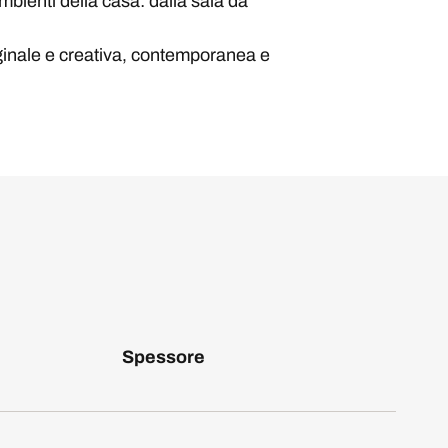
mbienti della casa: dalla sala da
riginale e creativa, contemporanea e
Spessore