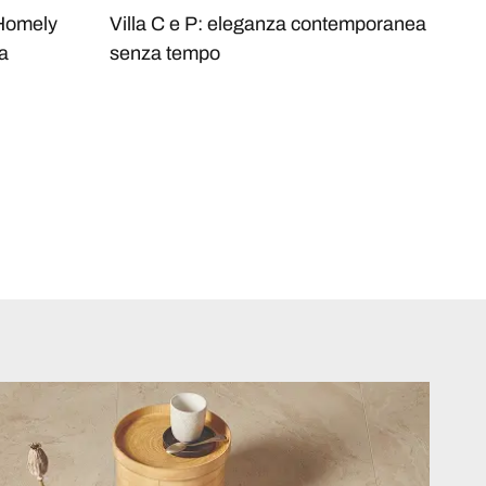
 Homely
Villa C e P: eleganza contemporanea
L'A
ra
senza tempo
View
Min