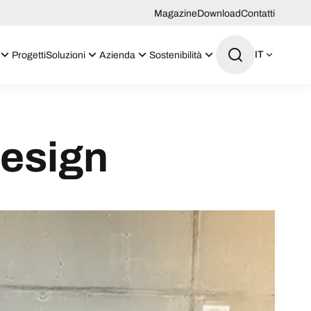
Magazine
Download
Contatti
IT
Progetti
Soluzioni
Azienda
Sostenibilità
 design