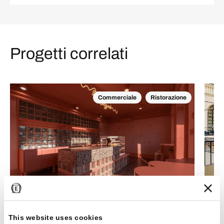
Progetti correlati
Commerciale
Ristorazione
Fenni
Bez Rodzynek Cake Studio: il design incontra la
Helsi
dolcezza
This website uses cookies