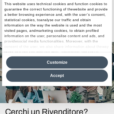
This website uses technical cookies and function cookies to
guarantee the correct functioning of thewebsite and provide
a better browsing experience and, with the user’s consent,
statistical cookies, toanalyse our traffic and obtain
information on the way the website is used and the most
Vedi tutti i progetti
visited pages, andmarketing cookies, to obtain profiled
information on the user, personalise content and ads, and
providesocial media functionalities. Moreover, with the
consent of the user, we also share information about theway
users use our site with our web, advertising and social
media analytics partners, who may combine itwith other
Customize
information in their possession. By closing this banner,
clicking on "Reject", it will be possible tocontinue browsing
the site after installing only technical cookies. For more
Accept
information see the
Cookie Policy
.
Cerchi un Rivenditore?