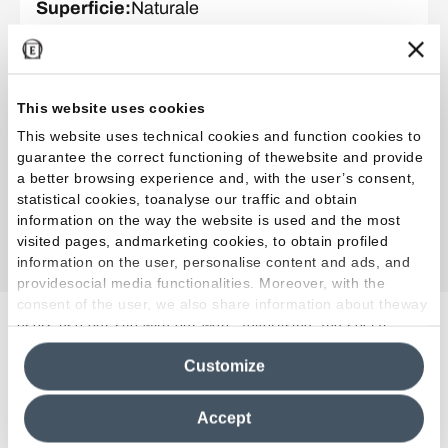
Superficie
:
Naturale
Spessore
:
MM 9,5
This website uses cookies
Collezione
:
Unique Travertine
This website uses technical cookies and function cookies to
Colore e finitura
:
Cream Ruled
guarantee the correct functioning of thewebsite and provide
Formato
:
7.5 x 60.0 cm
a better browsing experience and, with the user’s consent,
Superficie
:
Naturale
statistical cookies, toanalyse our traffic and obtain
information on the way the website is used and the most
Spessore
:
MM 9,5
visited pages, andmarketing cookies, to obtain profiled
information on the user, personalise content and ads, and
providesocial media functionalities. Moreover, with the
consent of the user, we also share information about theway
users use our site with our web, advertising and social
Progetti correlati
media analytics partners, who may combine itwith other
Customize
information in their possession. By closing this banner,
clicking on "Reject", it will be possible tocontinue browsing
the site after installing only technical cookies. For more
Accept
information see the
Cookie Policy
.
Esterni
Residenziale