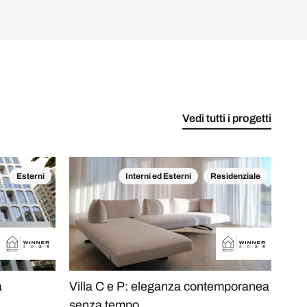
Vedi tutti i progetti
Esterni
Interni ed Esterni
Residenziale
a
Villa C e P: eleganza contemporanea
L'A
senza tempo
View