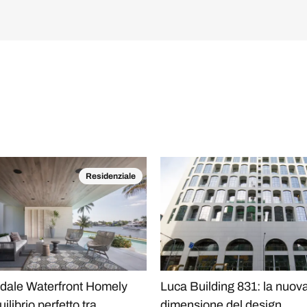
Residenziale
rdale Waterfront Homely
Luca Building 831: la nuov
ilibrio perfetto tra
dimensione del design