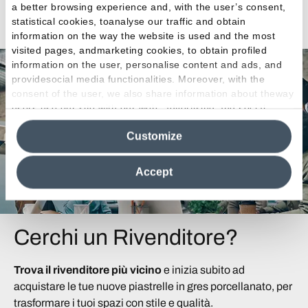
a better browsing experience and, with the user’s consent,
Vedi tutti gli articoli
statistical cookies, toanalyse our traffic and obtain
information on the way the website is used and the most
visited pages, andmarketing cookies, to obtain profiled
information on the user, personalise content and ads, and
providesocial media functionalities. Moreover, with the
consent of the user, we also share information about theway
users use our site with our web, advertising and social
media analytics partners, who may combine itwith other
Customize
information in their possession. By closing this banner,
clicking on "Reject", it will be possible tocontinue browsing
the site after installing only technical cookies. For more
Accept
information see the
Cookie Policy
.
Cerchi un Rivenditore?
Trova il rivenditore più vicino
e inizia subito ad
acquistare le tue nuove piastrelle in gres porcellanato, per
trasformare i tuoi spazi con stile e qualità.