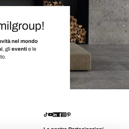
milgroup!
ovità nel mondo
i
, gli
eventi
e le
to.