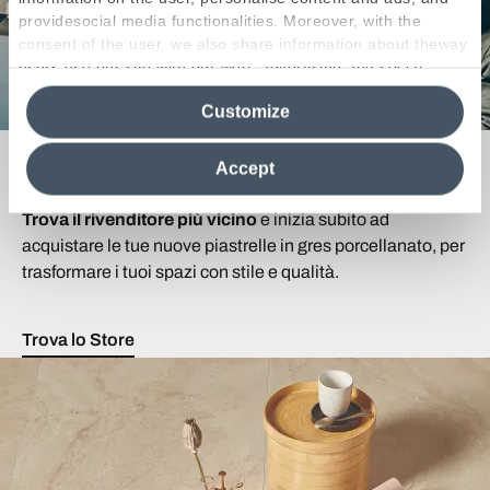
providesocial media functionalities. Moreover, with the
consent of the user, we also share information about theway
users use our site with our web, advertising and social
media analytics partners, who may combine itwith other
Customize
information in their possession. By closing this banner,
clicking on "Reject", it will be possible tocontinue browsing
Cerchi un Rivenditore?
the site after installing only technical cookies. For more
Accept
information see the
Cookie Policy
.
Trova il rivenditore più vicino
e inizia subito ad
acquistare le tue nuove piastrelle in gres porcellanato, per
trasformare i tuoi spazi con stile e qualità.
Trova lo Store