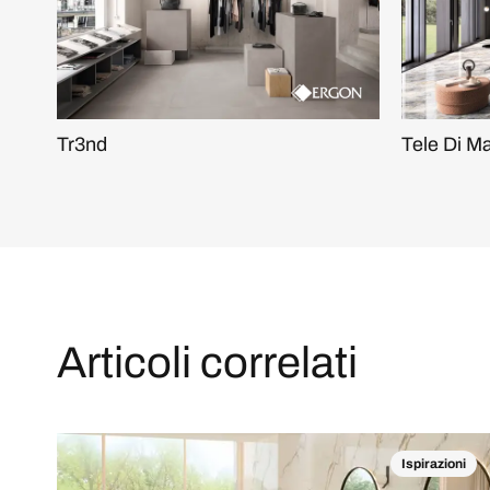
Tr3nd
Tele Di M
Articoli correlati
Ispirazioni