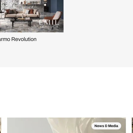
armo Revolution
News & Media