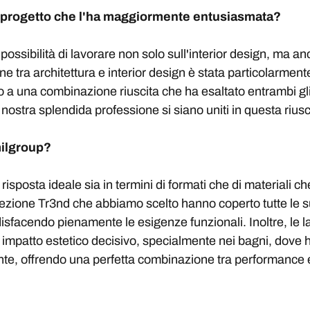
to progetto che l'ha maggiormente entusiasmata?
ssibilità di lavorare non solo sull'interior design, ma anch
e tra architettura e interior design è stata particolarmente
 a una combinazione riuscita che ha esaltato entrambi gl
nostra splendida professione si siano uniti in questa riu
milgroup?
posta ideale sia in termini di formati che di materiali che 
llezione Tr3nd che abbiamo scelto hanno coperto tutte le su
oddisfacendo pienamente le esigenze funzionali. Inoltre, le 
mpatto estetico decisivo, specialmente nei bagni, dove h
ncente, offrendo una perfetta combinazione tra performance 