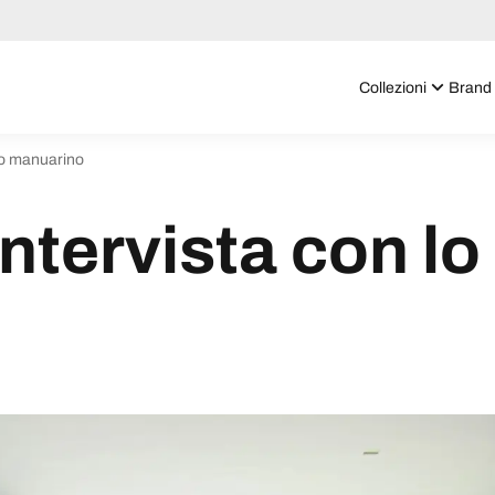
Collezioni
Brand
dio manuarino
ntervista con lo