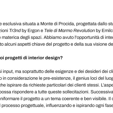
 esclusiva situata a Monte di Procida, progettata dallo st
zioni
Tr3nd
by Ergon e
Tele di Marmo Revolution
by Emilc
a e materica degli spazi. Abbiamo avuto l'opportunità di inter
 alcuni aspetti chiave del progetto e della sua visione del
uoi progetti di interior design?
i input, ma soprattutto delle esigenze e dei desideri dei cl
o in considerazione le pre-esistenze, il genius loci del luo
che ispirare da richieste particolari dei clienti stessi. L’a
possa rispondere a tutte queste sollecitazioni. Successiv
iformare il progetto a un tema coerente e ben visibile. Il 
el processo progettuale, influenzando e ispirando ogni fase