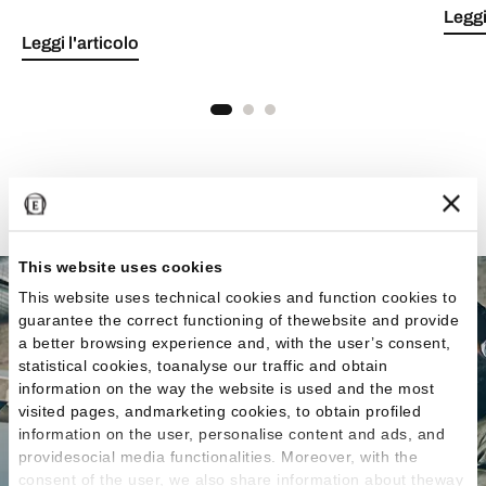
Leggi
Leggi l'articolo
Vedi tutti gli articoli
This website uses cookies
This website uses technical cookies and function cookies to
guarantee the correct functioning of thewebsite and provide
a better browsing experience and, with the user’s consent,
statistical cookies, toanalyse our traffic and obtain
information on the way the website is used and the most
visited pages, andmarketing cookies, to obtain profiled
information on the user, personalise content and ads, and
providesocial media functionalities. Moreover, with the
consent of the user, we also share information about theway