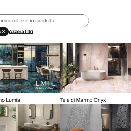
Azzera filtri
u
mo Lumia
Tele di Marmo Onyx