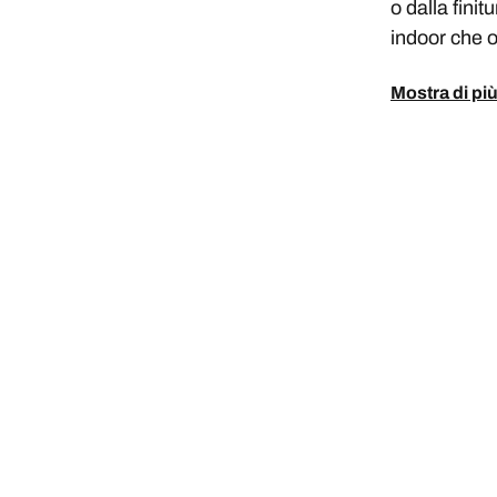
o dalla finit
indoor che o
Mostra di pi