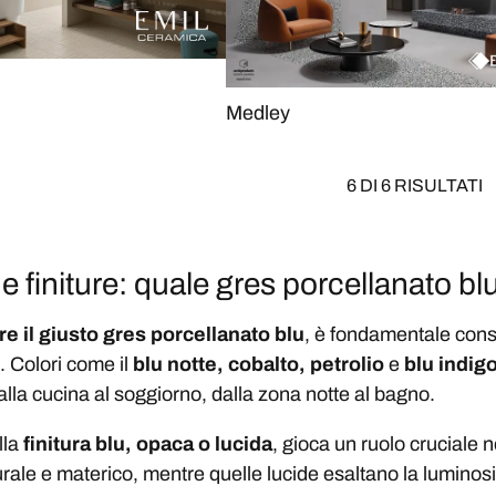
Medley
6 DI 6 RISULTATI
e finiture: quale gres porcellanato bl
e il giusto gres porcellanato blu
, è fondamentale cons
. Colori come il
blu notte, cobalto, petrolio
e
blu indig
dalla cucina al soggiorno, dalla zona notte al bagno.
lla
finitura blu, opaca o lucida
, gioca un ruolo cruciale n
urale e materico, mentre quelle lucide esaltano la luminos