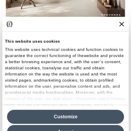
Unique Intensity
This website uses cookies
12 DI 44 RISULTATI
This website uses technical cookies and function cookies to
guarantee the correct functioning of thewebsite and provide
Mostra di più
a better browsing experience and, with the user’s consent,
statistical cookies, toanalyse our traffic and obtain
information on the way the website is used and the most
Perché scegliere il gres porcellanato
visited pages, andmarketing cookies, to obtain profiled
bianco? Versatilità e vantaggi
information on the user, personalise content and ads, and
providesocial media functionalities. Moreover, with the
consent of the user, we also share information about theway
Il gres porcellanato bianco è la soluzione perfetta
users use our site with our web, advertising and social
per coloro che ricercano la purezza negli ambienti
media analytics partners, who may combine itwith other
della propria casa. Questo non-colore è in grado di
Customize
information in their possession. By closing this banner,
donare luminosità, unendo un’estetica raffinata alla
clicking on "Reject", it will be possible tocontinue browsing
the site after installing only technical cookies. For more
funzionalità del gres porcellanato.