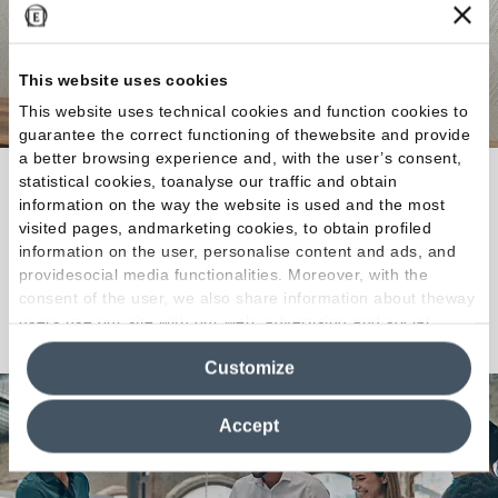
This website uses cookies
This website uses technical cookies and function cookies to
guarantee the correct functioning of thewebsite and provide
a better browsing experience and, with the user’s consent,
Questa collezione celebra la bellezza unica della
statistical cookies, toanalyse our traffic and obtain
information on the way the website is used and the most
pietra di Varana, caratteristica dell'Appennino
visited pages, andmarketing cookies, to obtain profiled
Modenese in Italia.
information on the user, personalise content and ads, and
providesocial media functionalities. Moreover, with the
consent of the user, we also share information about theway
Scopri la Collezione
users use our site with our web, advertising and social
media analytics partners, who may combine itwith other
Customize
information in their possession. By closing this banner,
clicking on "Reject", it will be possible tocontinue browsing
the site after installing only technical cookies. For more
Accept
information see the
Cookie Policy
.