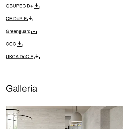
QBUPEC D+
CE DoP-F
Greenguard
CCC
UKCA DoC-F
Galleria