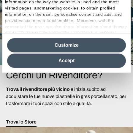
information on the way the website is used and the most
visited pages, andmarketing cookies, to obtain profiled
information on the user, personalise content and ads, and
providesocial media functionalities. Moreover, with the
consent of the user, we also share information about theway
users use our site with our web, advertising and social
media analytics partners, who may combine itwith other
Customize
information in their possession. By closing this banner,
clicking on "Reject", it will be possible tocontinue browsing
the site after installing only technical cookies. For more
Accept
information see the
Cookie Policy
.
Cerchi un Rivenditore?
Trova il rivenditore più vicino
e inizia subito ad
acquistare le tue nuove piastrelle in gres porcellanato, per
trasformare i tuoi spazi con stile e qualità.
Trova lo Store