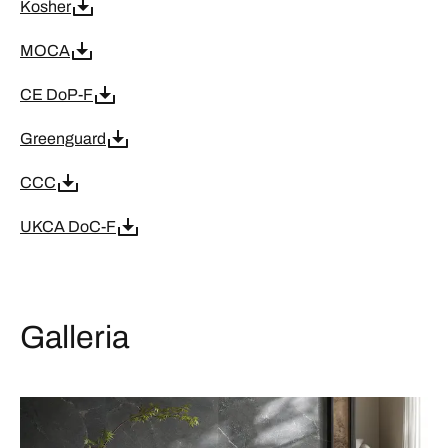
Kosher
MOCA
CE DoP-F
Greenguard
CCC
UKCA DoC-F
Galleria