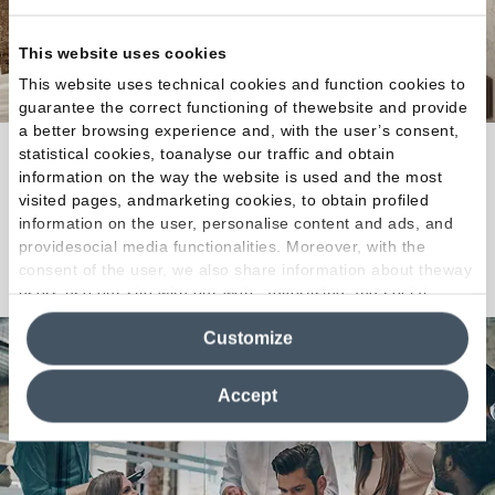
This website uses cookies
This website uses technical cookies and function cookies to
guarantee the correct functioning of thewebsite and provide
a better browsing experience and, with the user’s consent,
statistical cookies, toanalyse our traffic and obtain
Ogni spazio, sia interno che esterno, si riveste di
information on the way the website is used and the most
autenticità minerale, di forza espressiva.
visited pages, andmarketing cookies, to obtain profiled
information on the user, personalise content and ads, and
providesocial media functionalities. Moreover, with the
Scopri la Collezione
consent of the user, we also share information about theway
users use our site with our web, advertising and social
media analytics partners, who may combine itwith other
Customize
information in their possession. By closing this banner,
clicking on "Reject", it will be possible tocontinue browsing
the site after installing only technical cookies. For more
Accept
information see the
Cookie Policy
.