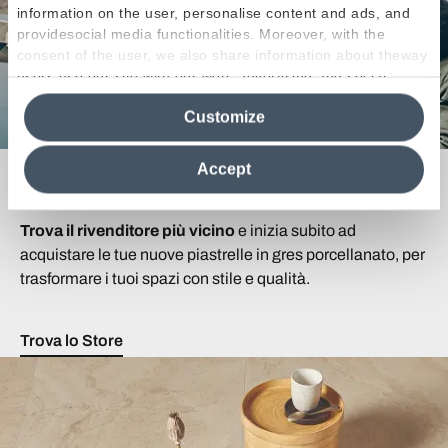
information on the user, personalise content and ads, and
providesocial media functionalities. Moreover, with the
consent of the user, we also share information about theway
users use our site with our web, advertising and social
media analytics partners, who may combine itwith other
Customize
information in their possession. By closing this banner,
clicking on "Reject", it will be possible tocontinue browsing
the site after installing only technical cookies. For more
Accept
Cerchi un Rivenditore?
information see the
Cookie Policy
.
Trova il rivenditore più vicino
e inizia subito ad
acquistare le tue nuove piastrelle in gres porcellanato, per
trasformare i tuoi spazi con stile e qualità.
Trova lo Store