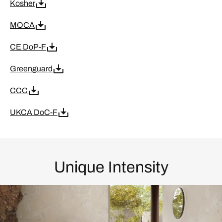
Kosher
MOCA
CE DoP-F
Greenguard
CCC
UKCA DoC-F
Unique Intensity