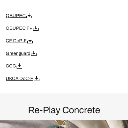
QBUPEC
QBUPEC F+
CE DoP-F
Greenguard
CCC
UKCA DoC-F
Re-Play Concrete