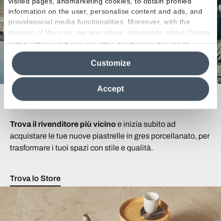
visited pages, andmarketing cookies, to obtain profiled
information on the user, personalise content and ads, and
providesocial media functionalities. Moreover, with the
consent of the user, we also share information about theway
users use our site with our web, advertising and social
media analytics partners, who may combine itwith other
Customize
information in their possession. By closing this banner,
clicking on "Reject", it will be possible tocontinue browsing
the site after installing only technical cookies. For more
Accept
information see the
Cookie Policy
.
Cerchi un Rivenditore?
Trova il rivenditore più vicino
e inizia subito ad
acquistare le tue nuove piastrelle in gres porcellanato, per
trasformare i tuoi spazi con stile e qualità.
Trova lo Store