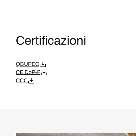
Certificazioni
QBUPEC
CE DoP-F
CCC