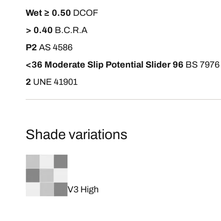
Wet ≥ 0.50
DCOF
> 0.40
B.C.R.A
P2
AS 4586
<36 Moderate Slip Potential Slider 96
BS 7976
2
UNE 41901
Shade variations
V3 High