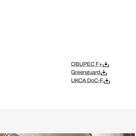
QBUPEC F+
Greenguard
UKCA DoC-F