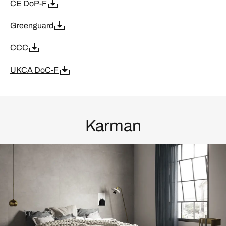
CE DoP-F
Greenguard
CCC
UKCA DoC-F
Karman