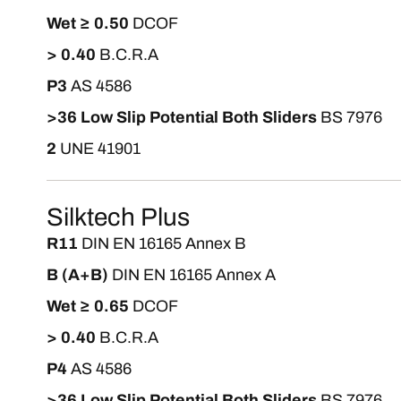
Wet ≥ 0.50
DCOF
> 0.40
B.C.R.A
P3
AS 4586
>36 Low Slip Potential Both Sliders
BS 7976
2
UNE 41901
Silktech Plus
R11
DIN EN 16165 Annex B
B (A+B)
DIN EN 16165 Annex A
Wet ≥ 0.65
DCOF
> 0.40
B.C.R.A
P4
AS 4586
>36 Low Slip Potential Both Sliders
BS 7976