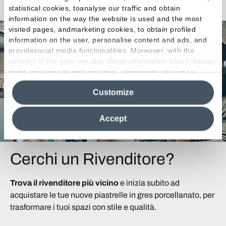
statistical cookies, toanalyse our traffic and obtain
information on the way the website is used and the most
visited pages, andmarketing cookies, to obtain profiled
information on the user, personalise content and ads, and
providesocial media functionalities. Moreover, with the
consent of the user, we also share information about theway
users use our site with our web, advertising and social
media analytics partners, who may combine itwith other
Customize
information in their possession. By closing this banner,
clicking on "Reject", it will be possible tocontinue browsing
the site after installing only technical cookies. For more
Accept
information see the
Cookie Policy
.
Cerchi un Rivenditore?
Trova il rivenditore più vicino
e inizia subito ad
acquistare le tue nuove piastrelle in gres porcellanato, per
trasformare i tuoi spazi con stile e qualità.