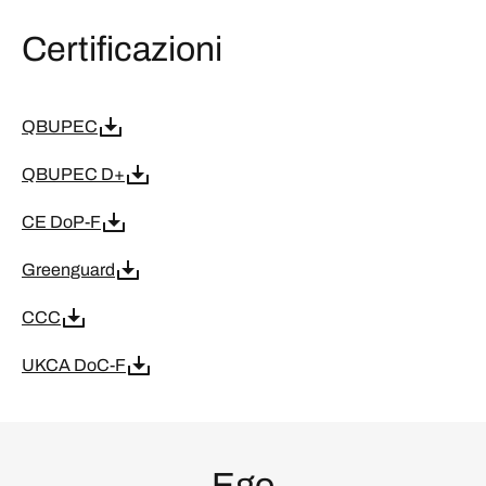
Certificazioni
QBUPEC
QBUPEC D+
CE DoP-F
Greenguard
CCC
UKCA DoC-F
Ego