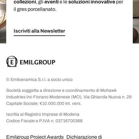
collezioni
, gli
eventi
e le
soluzioni
innovative
per
il gres porcellanato.
Iscriviti alla Newsletter
© Emilceramica S.r.l. a socio unico
Società soggetta a direzione e coordinamento di Mohawk
Industries Inc Fiorano Modenese (MO), Via Ghiarola Nuova n. 29
Capitale Sociale: €10.000.000 int. vers.
Iscritta al Registro Imprese di Modena
Codice Fiscale e P.IVA n. 03716700368
Emilgroup Project Awards
Dichiarazione di