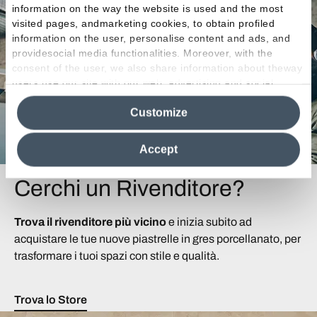
information on the way the website is used and the most
visited pages, andmarketing cookies, to obtain profiled
information on the user, personalise content and ads, and
providesocial media functionalities. Moreover, with the
consent of the user, we also share information about theway
users use our site with our web, advertising and social
media analytics partners, who may combine itwith other
Customize
information in their possession. By closing this banner,
clicking on "Reject", it will be possible tocontinue browsing
the site after installing only technical cookies. For more
Accept
information see the
Cookie Policy
.
Cerchi un Rivenditore?
Trova il rivenditore più vicino
e inizia subito ad
acquistare le tue nuove piastrelle in gres porcellanato, per
trasformare i tuoi spazi con stile e qualità.
Trova lo Store