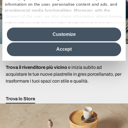
information on the user, personalise content and ads, and
providesocial media functionalities. Moreover, with the
consent of the user, we also share information about theway
users use our site with our web, advertising and social
media analytics partners, who may combine itwith other
Customize
information in their possession. By closing this banner,
clicking on "Reject", it will be possible tocontinue browsing
the site after installing only technical cookies. For more
Accept
Cerchi un Rivenditore?
information see the
Cookie Policy
.
Trova il rivenditore più vicino
e inizia subito ad
acquistare le tue nuove piastrelle in gres porcellanato, per
trasformare i tuoi spazi con stile e qualità.
Trova lo Store