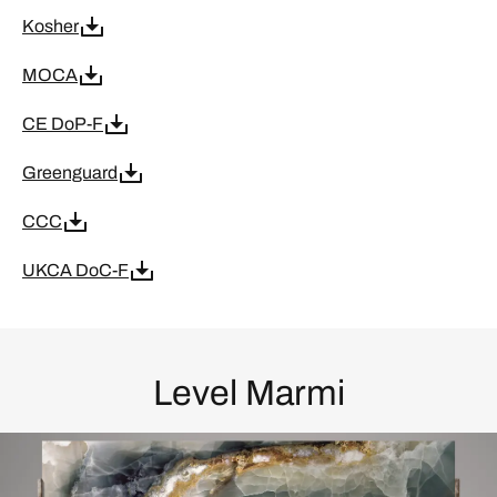
Kosher
MOCA
CE DoP-F
Greenguard
CCC
UKCA DoC-F
Level Marmi