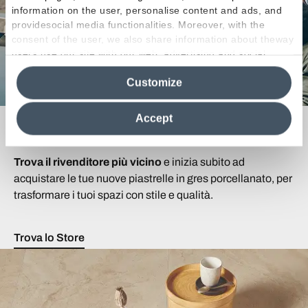
information on the user, personalise content and ads, and
providesocial media functionalities. Moreover, with the
consent of the user, we also share information about theway
users use our site with our web, advertising and social
media analytics partners, who may combine itwith other
Customize
information in their possession. By closing this banner,
clicking on "Reject", it will be possible tocontinue browsing
the site after installing only technical cookies. For more
Accept
Cerchi un Rivenditore?
information see the
Cookie Policy
.
Trova il rivenditore più vicino
e inizia subito ad
acquistare le tue nuove piastrelle in gres porcellanato, per
trasformare i tuoi spazi con stile e qualità.
Trova lo Store