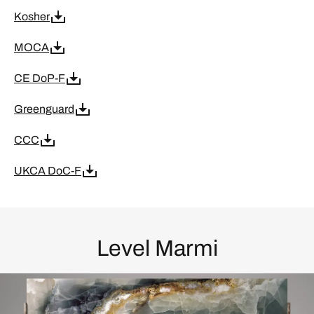
Kosher
MOCA
CE DoP-F
Greenguard
CCC
UKCA DoC-F
Level Marmi