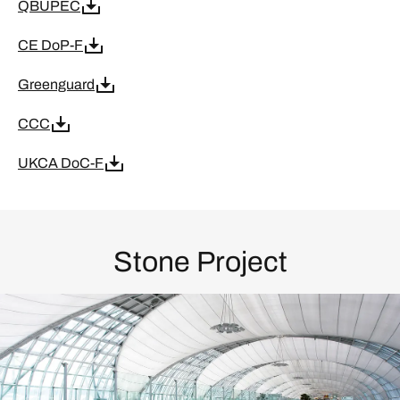
QBUPEC
CE DoP-F
Greenguard
CCC
UKCA DoC-F
Stone Project