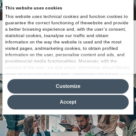
This website uses cookies
This website uses technical cookies and function cookies to
guarantee the correct functioning of thewebsite and provide
Naturale matericità per ogni esigenza
a better browsing experience and, with the user’s consent,
statistical cookies, toanalyse our traffic and obtain
architettonica.
information on the way the website is used and the most
visited pages, andmarketing cookies, to obtain profiled
information on the user, personalise content and ads, and
Scopri la Collezione
providesocial media functionalities. Moreover, with the
consent of the user, we also share information about theway
users use our site with our web, advertising and social
media analytics partners, who may combine itwith other
Customize
information in their possession. By closing this banner,
clicking on "Reject", it will be possible tocontinue browsing
the site after installing only technical cookies. For more
Accept
information see the
Cookie Policy
.