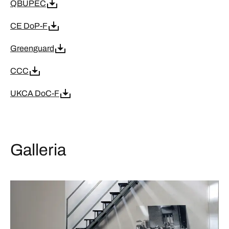
QBUPEC
CE DoP-F
Greenguard
CCC
UKCA DoC-F
Galleria