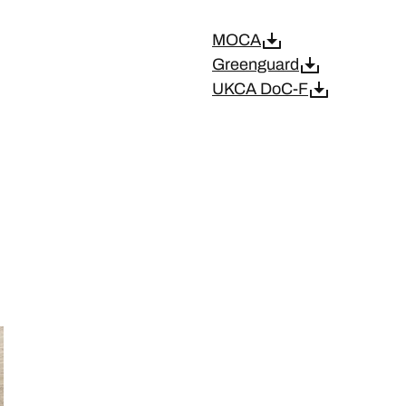
MOCA
Greenguard
UKCA DoC-F