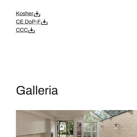
Kosher
CE DoP-F
CCC
Galleria