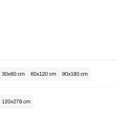
30x60 cm
60x120 cm
90x180 cm
120x278 cm