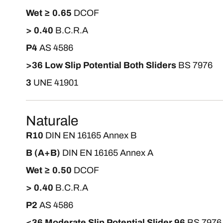
Wet ≥ 0.65
DCOF
> 0.40
B.C.R.A
P4
AS 4586
>36 Low Slip Potential Both Sliders
BS 7976
3
UNE 41901
Naturale
R10
DIN EN 16165 Annex B
B (A+B)
DIN EN 16165 Annex A
Wet ≥ 0.50
DCOF
> 0.40
B.C.R.A
P2
AS 4586
<36 Moderate Slip Potential Slider 96
BS 7976