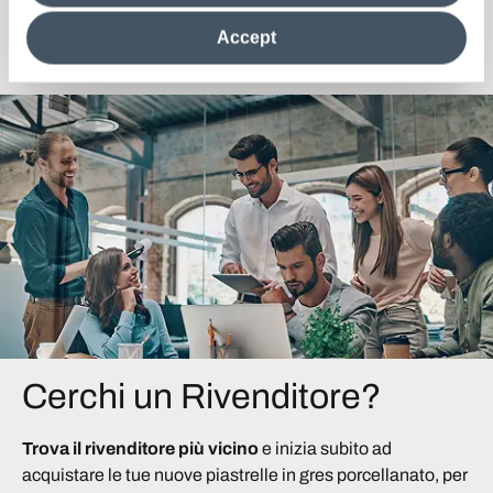
clicking on "Reject", it will be possible tocontinue browsing
the site after installing only technical cookies. For more
Scopri la Collezione
Accept
information see the
Cookie Policy
.
Cerchi un Rivenditore?
Trova il rivenditore più vicino
e inizia subito ad
acquistare le tue nuove piastrelle in gres porcellanato, per