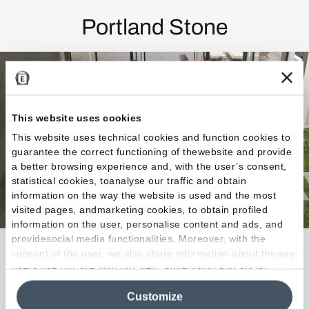
Portland Stone
This website uses cookies
This website uses technical cookies and function cookies to
guarantee the correct functioning of thewebsite and provide
a better browsing experience and, with the user’s consent,
statistical cookies, toanalyse our traffic and obtain
information on the way the website is used and the most
visited pages, andmarketing cookies, to obtain profiled
information on the user, personalise content and ads, and
providesocial media functionalities. Moreover, with the
La pietra di Portland diventa finitura progettuale
consent of the user, we also share information about theway
dalle prestazioni estetiche e tecniche di massimo
users use our site with our web, advertising and social
media analytics partners, who may combine itwith other
livello.
Customize
information in their possession. By closing this banner,