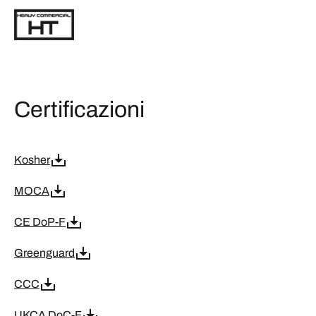
Certificazioni
Kosher
MOCA
CE DoP-F
Greenguard
CCC
UKCA DoC-F