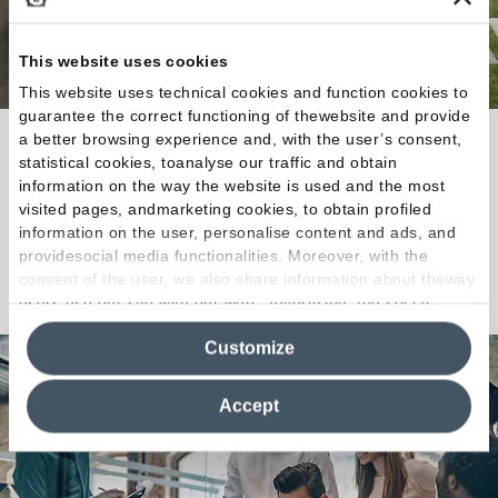
This website uses cookies
This website uses technical cookies and function cookies to
guarantee the correct functioning of thewebsite and provide
a better browsing experience and, with the user’s consent,
La pietra di Portland diventa finitura progettuale
statistical cookies, toanalyse our traffic and obtain
dalle prestazioni estetiche e tecniche di massimo
information on the way the website is used and the most
livello.
visited pages, andmarketing cookies, to obtain profiled
information on the user, personalise content and ads, and
providesocial media functionalities. Moreover, with the
Scopri la Collezione
consent of the user, we also share information about theway
users use our site with our web, advertising and social
media analytics partners, who may combine itwith other
Customize
information in their possession. By closing this banner,
clicking on "Reject", it will be possible tocontinue browsing
the site after installing only technical cookies. For more
Accept
information see the
Cookie Policy
.