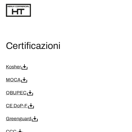
Certificazioni
Kosher
MOCA
QBUPEC
CE DoP-F
Greenguard
CCC