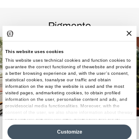
Pigmento
This website uses cookies
This website uses technical cookies and function cookies to
guarantee the correct functioning of thewebsite and provide
a better browsing experience and, with the user’s consent,
statistical cookies, toanalyse our traffic and obtain
information on the way the website is used and the most
visited pages, andmarketing cookies, to obtain profiled
information on the user, personalise content and ads, and
providesocial media functionalities. Moreover, with the
consent of the user, we also share information about theway
users use our site with our web, advertising and social
Colore, forma, atmosfera.
media analytics partners, who may combine itwith other
Customize
information in their possession. By closing this banner,
clicking on "Reject", it will be possible tocontinue browsing