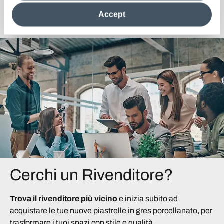
the site after installing only technical cookies. For more
Scopri la Collezione
Accept
information see the
Cookie Policy
.
Cerchi un Rivenditore?
Trova il rivenditore più vicino
e inizia subito ad
acquistare le tue nuove piastrelle in gres porcellanato, per
trasformare i tuoi spazi con stile e qualità.