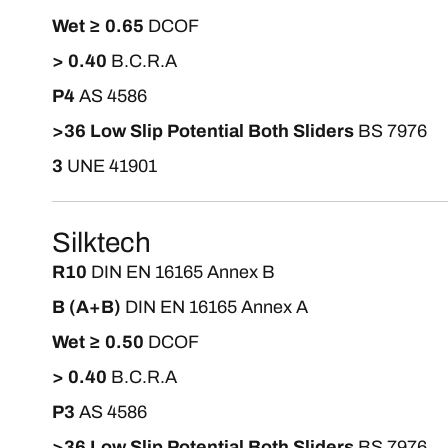
Wet ≥ 0.65
DCOF
> 0.40
B.C.R.A
P4
AS 4586
>36 Low Slip Potential Both Sliders
BS 7976
3
UNE 41901
Silktech
R10
DIN EN 16165 Annex B
B (A+B)
DIN EN 16165 Annex A
Wet ≥ 0.50
DCOF
> 0.40
B.C.R.A
P3
AS 4586
>36 Low Slip Potential Both Sliders
BS 7976