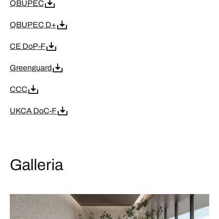
QBUPEC
QBUPEC D+
CE DoP-F
Greenguard
CCC
UKCA DoC-F
Galleria