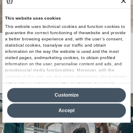
This website uses cookies
This website uses technical cookies and function cookies to
guarantee the correct functioning of thewebsite and provide
a better browsing experience and, with the user’s consent,
Una collezione ceramica ideale per la
statistical cookies, toanalyse our traffic and obtain
rappresentazione di architetture declinate alla
information on the way the website is used and the most
contemporaneità.
visited pages, andmarketing cookies, to obtain profiled
information on the user, personalise content and ads, and
providesocial media functionalities. Moreover, with the
consent of the user, we also share information about theway
Scopri la Collezione
users use our site with our web, advertising and social
media analytics partners, who may combine itwith other
Customize
information in their possession. By closing this banner,
clicking on "Reject", it will be possible tocontinue browsing
the site after installing only technical cookies. For more
Accept
information see the
Cookie Policy
.