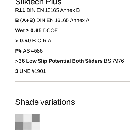
Silktech Plus
R11
DIN EN 16165 Annex B
B (A+B)
DIN EN 16165 Annex A
Wet ≥ 0.65
DCOF
> 0.40
B.C.R.A
P4
AS 4586
>36 Low Slip Potential Both Sliders
BS 7976
3
UNE 41901
Shade variations