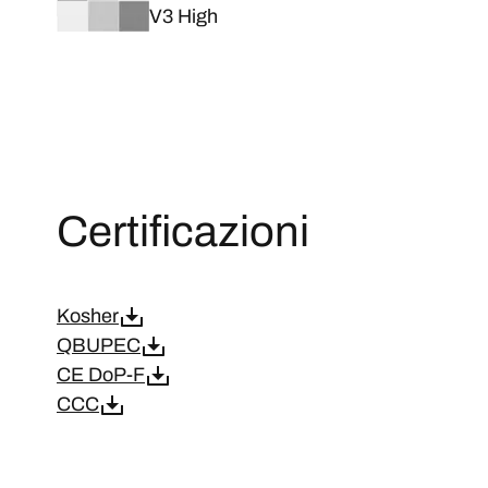
V3 High
Certificazioni
Kosher
QBUPEC
CE DoP-F
CCC