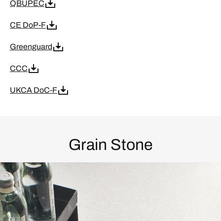
QBUPEC
CE DoP-F
Greenguard
CCC
UKCA DoC-F
Grain Stone