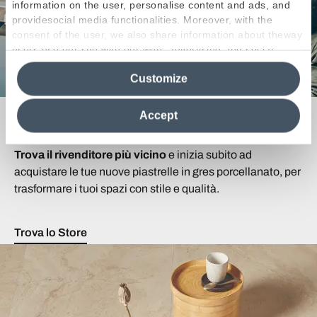
information on the user, personalise content and ads, and
providesocial media functionalities. Moreover, with the
consent of the user, we also share information about theway
users use our site with our web, advertising and social
media analytics partners, who may combine itwith other
Customize
information in their possession. By closing this banner,
clicking on "Reject", it will be possible tocontinue browsing
the site after installing only technical cookies. For more
Cerchi un Rivenditore?
Accept
information see the
Cookie Policy
.
Trova il rivenditore più vicino
e inizia subito ad
acquistare le tue nuove piastrelle in gres porcellanato, per
trasformare i tuoi spazi con stile e qualità.
Trova lo Store