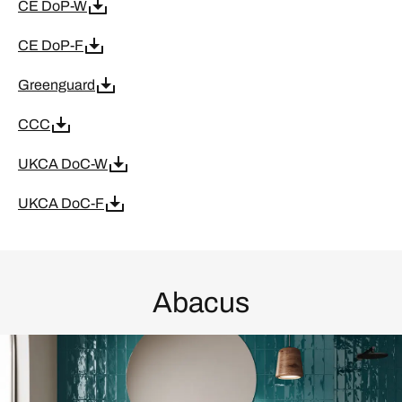
CE DoP-W
CE DoP-F
Greenguard
CCC
UKCA DoC-W
UKCA DoC-F
Abacus