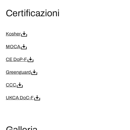
Certificazioni
Kosher
MOCA
CE DoP-F
Greenguard
CCC
UKCA DoC-F
Galleria