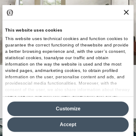
This website uses cookies
This website uses technical cookies and function cookies to
guarantee the correct functioning of thewebsite and provide
a better browsing experience and, with the user’s consent,
statistical cookies, toanalyse our traffic and obtain
information on the way the website is used and the most
visited pages, andmarketing cookies, to obtain profiled
La collezione dalla straordinaria espressività
information on the user, personalise content and ads, and
dedicata alla pietra nobile per eccellenza.
providesocial media functionalities. Moreover, with the
consent of the user, we also share information about theway
users use our site with our web, advertising and social
Scopri la Collezione
media analytics partners, who may combine itwith other
Customize
information in their possession. By closing this banner,
clicking on "Reject", it will be possible tocontinue browsing
the site after installing only technical cookies. For more
Accept
information see the
Cookie Policy
.