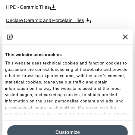
HPD - Ceramic Tiles
Declare Ceramic and Porcelain Tiles
FDES
LEED Credits
This website uses cookies
EPD Lastre
This website uses technical cookies and function cookies to
guarantee the correct functioning of thewebsite and provide
EPD Ceramic Tiles
a better browsing experience and, with the user’s consent,
statistical cookies, toanalyse our traffic and obtain
GPP
information on the way the website is used and the most
visited pages, andmarketing cookies, to obtain profiled
ISO 9001
information on the user, personalise content and ads, and
providesocial media functionalities. Moreover, with the
ISO 45001
consent of the user, we also share information about theway
users use our site with our web, advertising and social
media analytics partners, who may combine itwith other
ISO 50001
Customize
information in their possession. By closing this banner,