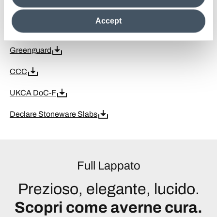
clicking on "Reject", it will be possible tocontinue browsing
ISO 14001
the site after installing only technical cookies. For more
Accept
information see the
Cookie Policy
.
CE DoP-F
Greenguard
CCC
UKCA DoC-F
Declare Stoneware Slabs
Full Lappato
Prezioso, elegante, lucido.
Scopri come averne cura.