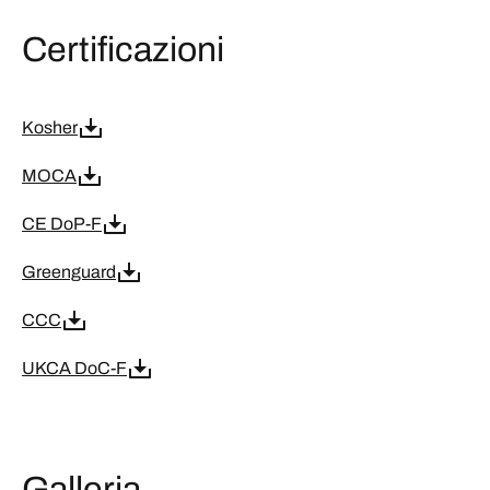
Certificazioni
Kosher
MOCA
CE DoP-F
Greenguard
CCC
UKCA DoC-F
Galleria