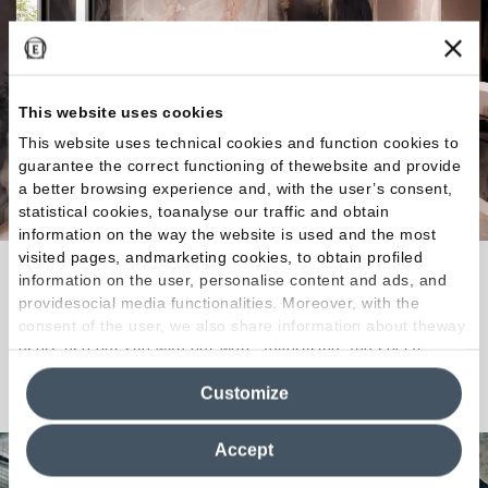
This website uses cookies
This website uses technical cookies and function cookies to
guarantee the correct functioning of thewebsite and provide
a better browsing experience and, with the user’s consent,
statistical cookies, toanalyse our traffic and obtain
information on the way the website is used and the most
visited pages, andmarketing cookies, to obtain profiled
Il nuovo capitolo della linea dedicata ai marmi più
information on the user, personalise content and ads, and
ricercati del mondo.
providesocial media functionalities. Moreover, with the
consent of the user, we also share information about theway
users use our site with our web, advertising and social
media analytics partners, who may combine itwith other
Scopri la Collezione
Customize
information in their possession. By closing this banner,
clicking on "Reject", it will be possible tocontinue browsing
the site after installing only technical cookies. For more
Accept
information see the
Cookie Policy
.